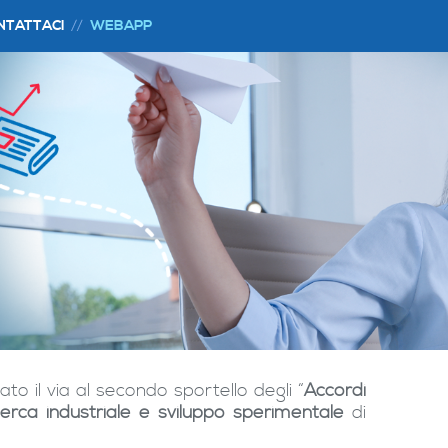
NTATTACI
WEBAPP
ato il via al secondo sportello degli “
Accordi
cerca industriale e sviluppo sperimentale
di