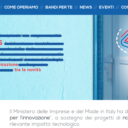
COME OPERIAMO
BANDI PER TE
NEWS
EVENTI
CO
Il Ministero delle Imprese e del Made in Italy ha d
per l’innovazione
”, a sostegno dei progetti di
ri
rilevante impatto tecnologico.