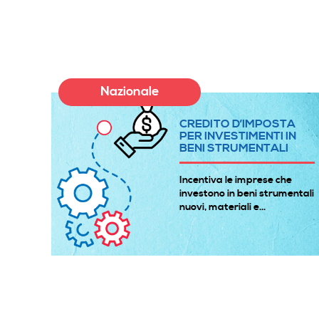
Nazionale
A
CREDITO D’IMPOSTA
E
PER INVESTIMENTI IN
BENI STRUMENTALI
à
Incentiva le imprese che
 gli
investono in beni strumentali
nuovi, materiali e...