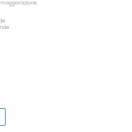
a maggiorazione.
de
ande
!