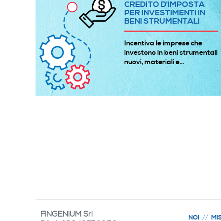
A
CREDITO D’IMPOSTA
E
PER INVESTIMENTI IN
BENI STRUMENTALI
à
Incentiva le imprese che
 gli
investono in beni strumentali
nuovi, materiali e...
FINGENIUM Srl
NOI
MI