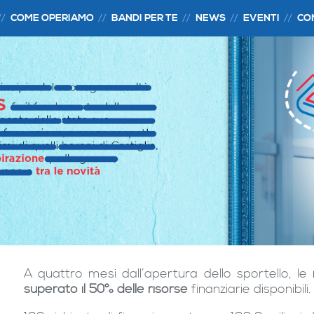
COME OPERIAMO
BANDI PER TE
NEWS
EVENTI
CO
A quattro mesi dall’apertura dello sportello, le
superato il 50% delle risorse
finanziarie disponibili.