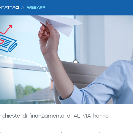
NTATTACI
WEBAPP
richieste di finanziamento
di AL VIA
hanno