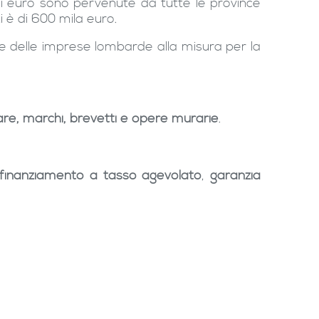
 di euro sono pervenute da tutte le province
i è di 600 mila euro.
se delle imprese lombarde alla misura per la
are, marchi, brevetti e opere murarie
.
finanziamento a tasso agevolato
,
garanzia