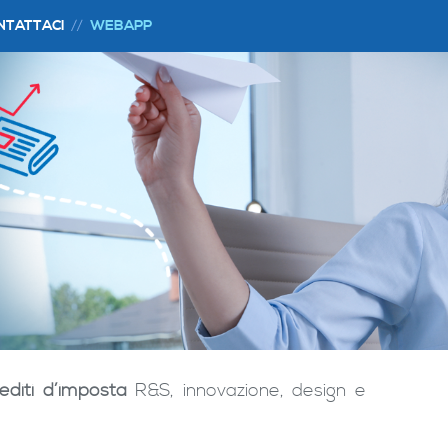
NTATTACI
WEBAPP
rediti d’imposta
R&S, innovazione, design e