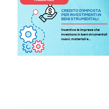
A
CREDITO D’IMPOSTA
E
PER INVESTIMENTI IN
BENI STRUMENTALI
à
Incentiva le imprese che
 gli
investono in beni strumentali
nuovi, materiali e...