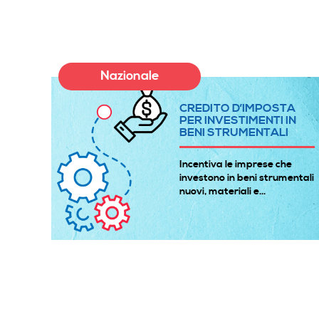
Nazionale
A
CREDITO D’IMPOSTA
E
PER INVESTIMENTI IN
BENI STRUMENTALI
à
Incentiva le imprese che
 gli
investono in beni strumentali
nuovi, materiali e...