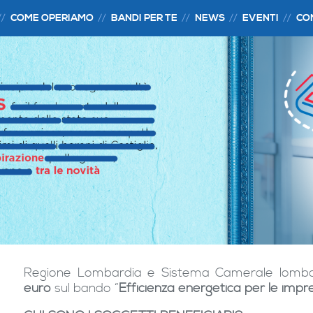
COME OPERIAMO
BANDI PER TE
NEWS
EVENTI
CO
Regione Lombardia e Sistema Camerale lomba
euro
sul bando “
Efficienza energetica per le impr