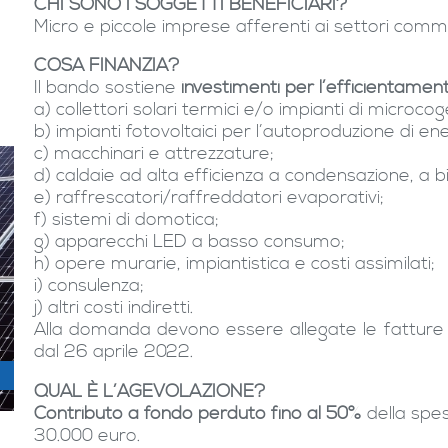
CHI SONO I SOGGETTI BENEFICIARI?
Micro e piccole imprese afferenti ai settori commerc
COSA FINANZIA?
Il bando sostiene
investimenti per l’efficientamen
a) collettori solari termici e/o impianti di microco
b) impianti fotovoltaici per l’autoproduzione di ener
c) macchinari e attrezzature;
d) caldaie ad alta efficienza a condensazione, a
e) raffrescatori/raffreddatori evaporativi;
f) sistemi di domotica;
g) apparecchi LED a basso consumo;
h) opere murarie, impiantistica e costi assimilati;
i) consulenza;
j) altri costi indiretti.
Alla domanda devono essere allegate le fatture
dal 26 aprile 2022.
QUAL È L’AGEVOLAZIONE?
Contributo a fondo perduto fino al 50%
della spes
30.000 euro.