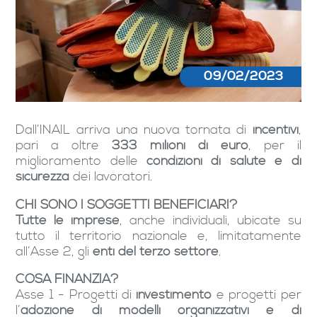
09/02/2023
Dall’INAIL arriva una nuova tornata di
incentivi
,
pari a oltre
333 milioni di euro
, per il
miglioramento delle
condizioni di salute e di
sicurezza
dei lavoratori.
CHI SONO I SOGGETTI BENEFICIARI?
Tutte le imprese
, anche individuali, ubicate su
tutto il territorio nazionale e, limitatamente
all’Asse 2, gli
enti del terzo settore
.
COSA FINANZIA?
Asse 1 - Progetti di
investimento
e progetti per
l’
adozione di modelli organizzativi e di