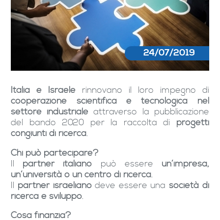
24/07/2019
Italia e Israele
rinnovano il loro impegno di
cooperazione scientifica e tecnologica nel
settore industriale
attraverso la pubblicazione
del bando 2020 per la raccolta di
progetti
congiunti di ricerca
.
Chi può partecipare?
Il
partner italiano
può essere
un’impresa,
un’università o un centro di ricerca
.
Il
partner israeliano
deve essere una
società di
ricerca e sviluppo
.
Cosa finanzia?