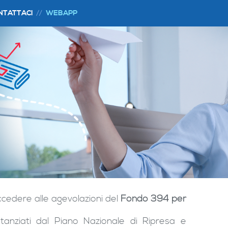
NTATTACI
WEBAPP
ccedere alle agevolazioni del
Fondo 394 per
stanziati dal Piano Nazionale di Ripresa e