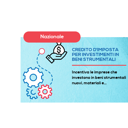
Nazionale
A
CREDITO D’IMPOSTA
E
PER INVESTIMENTI IN
BENI STRUMENTALI
à
Incentiva le imprese che
 gli
investono in beni strumentali
nuovi, materiali e...