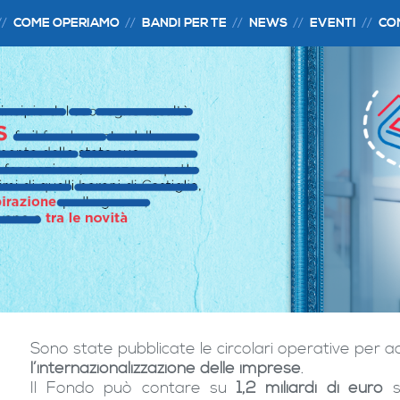
COME OPERIAMO
BANDI PER TE
NEWS
EVENTI
CO
Sono state pubblicate le circolari operative per a
l’internazionalizzazione delle imprese
.
Il Fondo può contare su
1,2 miliardi di euro