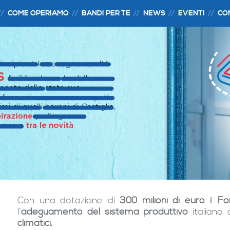
COME OPERIAMO
BANDI PER TE
NEWS
EVENTI
CO
Con una dotazione di
300 milioni di euro
il
Fo
l’
adeguamento del sistema produttivo
italiano 
climatici.