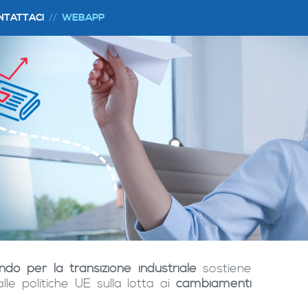
NTATTACI
WEBAPP
ndo per la transizione industriale
sostiene
alle politiche UE sulla lotta ai
cambiamenti