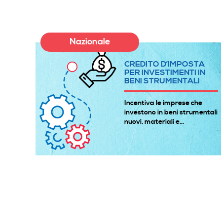
Nazionale
A
CREDITO D’IMPOSTA
E
PER INVESTIMENTI IN
BENI STRUMENTALI
à
Incentiva le imprese che
 gli
investono in beni strumentali
nuovi, materiali e...