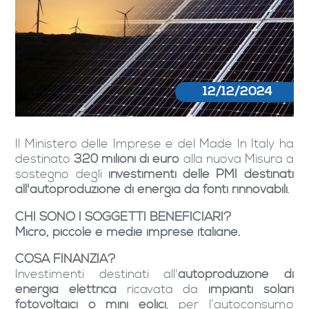
12/12/2024
Il Ministero delle Imprese e del Made In Italy ha
destinato
320 milioni di euro
alla nuova Misura a
sostegno degli
investimenti delle PMI destinati
all'autoproduzione di energia da fonti rinnovabili
.
CHI SONO I SOGGETTI BENEFICIARI?
Micro, piccole e medie imprese italiane.
COSA FINANZIA?
Investimenti destinati all'
autoproduzione di
energia elettrica
ricavata da
impianti solari
fotovoltaici o mini eolici
, per l’autoconsumo