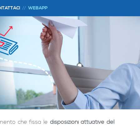
NTATTACI
WEBAPP
imento che fissa le
disposizioni attuative del