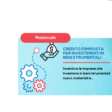
Nazionale
A
CREDITO D’IMPOSTA
E
PER INVESTIMENTI IN
BENI STRUMENTALI
à
Incentiva le imprese che
 gli
investono in beni strumentali
nuovi, materiali e...