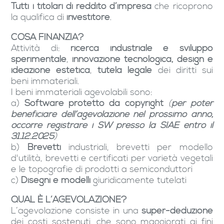
Tutti i titolari di reddito d’impresa
che ricoprono
la qualifica di
investitore
.
COSA FINANZIA?
Attività di:
ricerca industriale e sviluppo
sperimentale
,
innovazione tecnologica, design e
ideazione estetica
,
tutela legale
dei diritti sui
beni immateriali.
I beni immateriali agevolabili sono:
a)
Software protetto da copyright
(
per poter
beneficiare dell’agevolazione nel prossimo anno,
occorre registrare i SW presso la SIAE entro il
31.12.2025
)
b)
Brevetti
industriali, brevetti per modello
d'utilità, brevetti e certificati per varietà vegetali
e le topografie di prodotti a semiconduttori
c)
Disegni e modelli
giuridicamente tutelati
QUAL È L’AGEVOLAZIONE?
L’agevolazione consiste in una
super-deduzione
dei costi sostenuti, che sono maggiorati ai fini