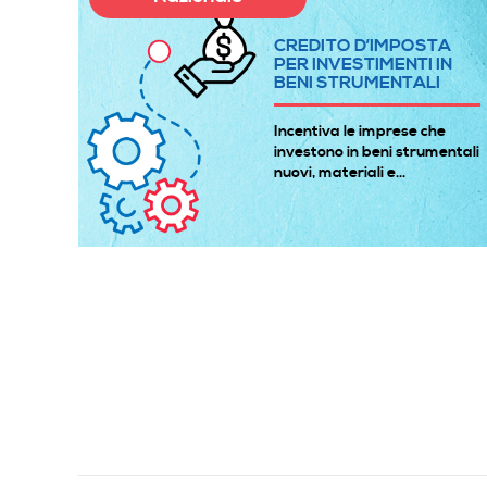
A
CREDITO D’IMPOSTA
E
PER INVESTIMENTI IN
BENI STRUMENTALI
à
Incentiva le imprese che
 gli
investono in beni strumentali
nuovi, materiali e...