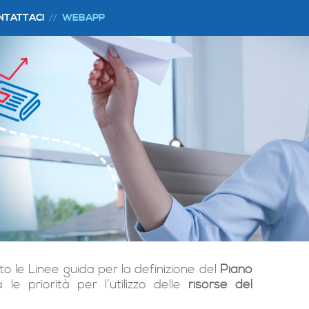
NTATTACI
WEBAPP
o le Linee guida per la definizione del
Piano
 le priorità per l’utilizzo delle
risorse del