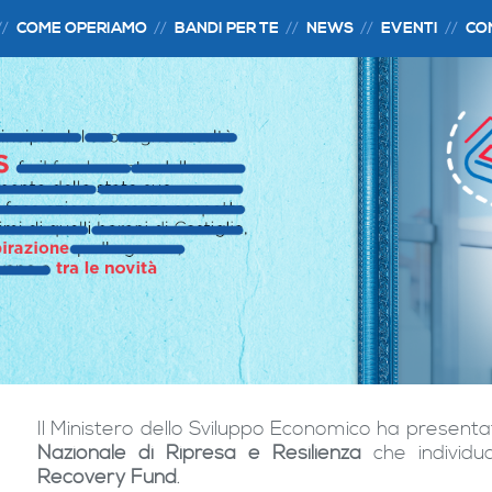
COME OPERIAMO
BANDI PER TE
NEWS
EVENTI
CO
Il Ministero dello Sviluppo Economico ha presentat
Nazionale di Ripresa e Resilienza
che individua
Recovery Fund
.