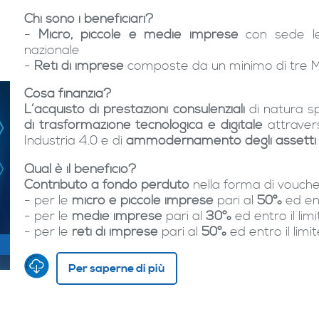
Chi sono i beneficiari?
-
Micro, piccole e medie imprese
con sede le
nazionale
-
Reti di imprese
composte da un minimo di tre 
Cosa finanzia?
L’acquisto di prestazioni consulenziali
di natura sp
di trasformazione tecnologica e digitale
attravers
Industria 4.0 e di
ammodernamento degli assetti ge
Qual è il beneficio?
Contributo a fondo perduto
nella forma di vouche
- per le
micro e piccole imprese
pari al
50%
ed ent
- per le
medie imprese
pari al
30%
ed entro il li
- per le
reti di imprese
pari al
50%
ed entro il lim
Per saperne di più