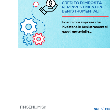
A
CREDITO D’IMPOSTA
E
PER INVESTIMENTI IN
BENI STRUMENTALI
à
Incentiva le imprese che
 gli
investono in beni strumentali
nuovi, materiali e...
FINGENIUM Srl
NOI
MI