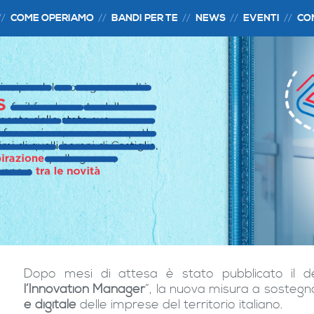
COME OPERIAMO
BANDI PER TE
NEWS
EVENTI
CO
Dopo mesi di attesa è stato pubblicato il dec
l’Innovation Manager
”, la nuova misura a sostegn
e digitale
delle imprese del territorio italiano.