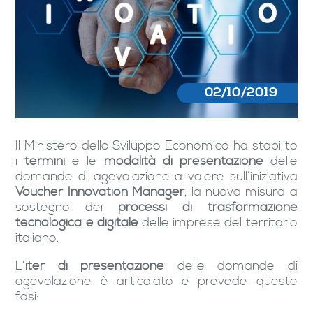
02/10/2019
Il Ministero dello Sviluppo Economico ha stabilito
i
termini
e le
modalità di presentazione
delle
domande di agevolazione a valere sull’iniziativa
Voucher Innovation Manager
, la nuova misura a
sostegno dei
processi di trasformazione
tecnologica e digitale
delle imprese del territorio
italiano.
L’
iter di presentazione
delle domande di
agevolazione è articolato e prevede queste
fasi: