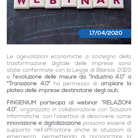
17/04/2020
Le agevolazioni economiche a sostegno della
trasformazione digitale delle imprese sono
state confermate con la Legge di Bilancio 2020
e
l’evoluzione delle misure da “Industria 4.0” a
"Transizione 4.0"
ha permesso di
ampliare la
platea delle imprese destinatarie degli aiuti
.
FINGENIUM
partecipa al webinar “RELAZIONI
4.0”
, organizzato in collaborazione con Soluzioni
Informatiche, con l’obiettivo di descrivere come
innovazione e digitalizzazione
possono essere di
supporto nell’affrontare anche le situazioni di
emergenza, permettendo di riorganizzare la